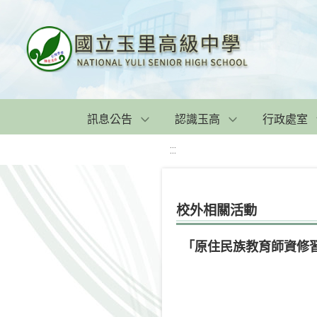
訊息公告
認識玉高
行政處室
:::
校外相關活動
「原住民族教育師資修