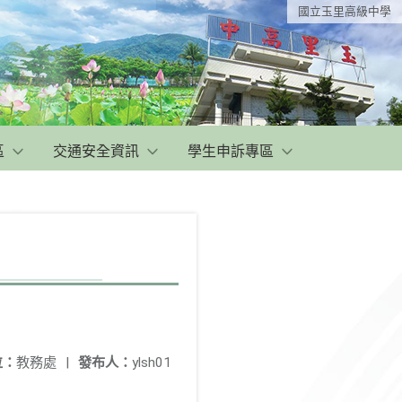
國立玉里高級中學
區
交通安全資訊
學生申訴專區
位：
教務處
|
發布人：
ylsh01