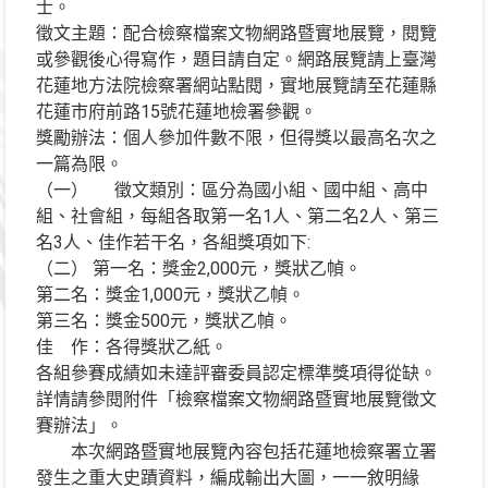
士。
徵文主題：配合檢察檔案文物網路暨實地展覽，閱覽
或參觀後心得寫作，題目請自定。網路展覽請上臺灣
花蓮地方法院檢察署網站點閱，實地展覽請至花蓮縣
花蓮市府前路15號花蓮地檢署參觀。
獎勵辦法：個人參加件數不限，但得獎以最高名次之
一篇為限。
（一） 徵文類別：區分為國小組、國中組、高中
組、社會組，每組各取第一名1人、第二名2人、第三
名3人、佳作若干名，各組獎項如下:
（二） 第一名：獎金2,000元，獎狀乙幀。
第二名：獎金1,000元，獎狀乙幀。
第三名：獎金500元，獎狀乙幀。
佳 作：各得獎狀乙紙。
各組參賽成績如未達評審委員認定標準獎項得從缺。
詳情請參閱附件「檢察檔案文物網路暨實地展覽徵文
賽辦法」。
本次網路暨實地展覽內容包括花蓮地檢察署立署
發生之重大史蹟資料，編成輸出大圖，一一敘明緣