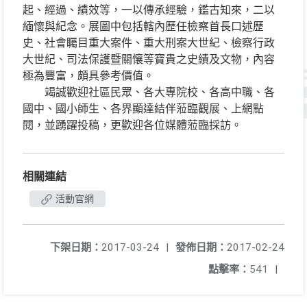
起、經過、績效等，一以傳承經驗，鑑古知來，二以
緬懷與紀念。展圖中包括轄內歷任檢察首長口述歷
史、社會矚目重大案件、重大刑案大世紀、檢察行政
大世紀、司法保護暨關懹等寶貴之史績及文物，內容
極為豐富，頗具參考價值。
竭誠歡迎社區民眾、各大專院校、各高中職、各
國中、國小師生、各界顯達結伴蒞臨觀展、上網點
閱，並踴躍投稿，更歡迎各位媒體蒞臨採訪。
相關連結
活動官網
下架日期：
2017-03-24
|
發佈日期：
2017-02-24
點擊率：
541
|