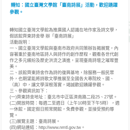
轉知：國立臺灣文學館「臺南詩展」活動，歡迎踴躍
參觀。
轉知國立臺灣文學館為推廣國人認識在地作家及詩文學，
假該館齊東詩舍舉 辦「臺南詩展」
活動說明：
一、國立臺灣文學館與臺南市政府共同策辦旨揭展覽，內
容著重於臺南地區詩人與詩作的創作歷程，觀看各世代創
作之多元繽紛及歷史洪流之演進，呈現臺南詩壇之璀璨豐
美。
二、該館齊東詩舍作為詩的復興基地，除服務一般民眾
外，也期望能將詩歌文學推展至全國各大專院校、國、
（高）中，讓文學深根落實，竭誠歡迎踴躍參觀。
三、參觀資訊如下：
(一)齊東詩舍地址：臺北市中正區濟南路二段25、27號。
(二)開放時間：每週二至週日（上午10時至下午5時），週
一休館，國定假日照常開館，免費參觀，並接受預約導
覽。
(三)展覽主題：臺南詩展。
(四)網站連結：http://www.nmtl.gov.tw。