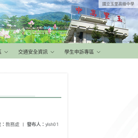
國立玉里高級中學
區
交通安全資訊
學生申訴專區
位：
教務處
|
發布人：
ylsh01