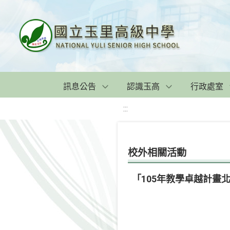
訊息公告
認識玉高
行政處室
:::
校外相關活動
「105年教學卓越計畫