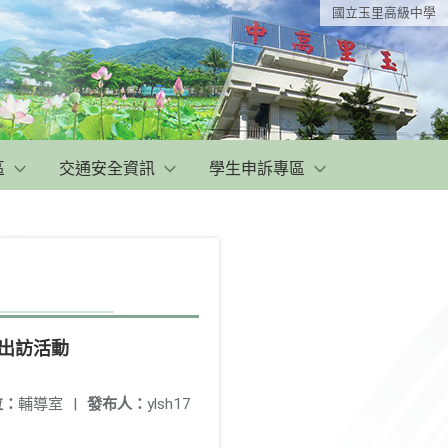
國立玉里高級中學
區
交通安全資訊
學生申訴專區
n出訪活動
位：
輔導室
|
發布人：
ylsh17