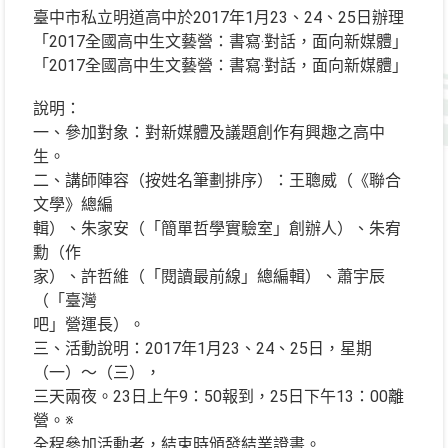
臺中市私立明道高中於2017年1月23、24、25日辦理
「2017全國高中生文藝營：書寫‧對話，面向新媒體」
「2017全國高中生文藝營：書寫‧對話，面向新媒體」
說明：
一、參加對象：對新媒體及議題創作有興趣之高中
生。
二、講師陣容（按姓名筆劃排序）：王聰威（《聯合
文學》總編
輯）、朱家安（「簡單哲學實驗室」創辦人）、朱宥
勳（作
家）、許哲維（「閱讀最前線」總編輯）、蕭宇辰
（「臺灣
吧」營運長）。
三、活動說明：2017年1月23、24、25日，星期
（一）～（三），
三天兩夜。23日上午9：50報到，25日下午13：00離
營。※
全程參加活動者，結束時頒發結業證書。