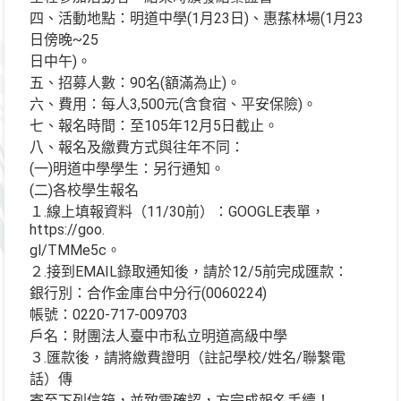
四、活動地點：明道中學(1月23日)、惠蓀林場(1月23
日傍晚~25
日中午)。
五、招募人數：90名(額滿為止)。
六、費用：每人3,500元(含食宿、平安保險)。
七、報名時間：至105年12月5日截止。
八、報名及繳費方式與往年不同：
(一)明道中學學生：另行通知。
(二)各校學生報名
１.線上填報資料（11/30前）：GOOGLE表單，
https://goo.
gl/TMMe5c。
２.接到EMAIL錄取通知後，請於12/5前完成匯款：
銀行別：合作金庫台中分行(0060224)
帳號：0220-717-009703
戶名：財團法人臺中市私立明道高級中學
３.匯款後，請將繳費證明（註記學校/姓名/聯繫電
話）傳
寄至下列信箱，並致電確認，方完成報名手續！