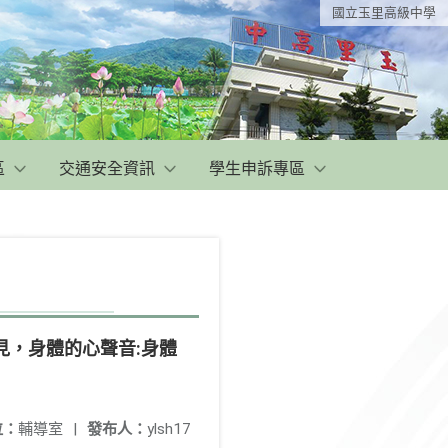
國立玉里高級中學
區
交通安全資訊
學生申訴專區
見，身體的心聲音:身體
位：
輔導室
|
發布人：
ylsh17