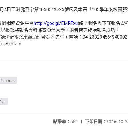
0月4日亞洲健管字第1050012725號函及本署「105學年度校
校園網路資源平台
http://goo.gl/EMRFxu
)線上報名與下載報名資料
前以掛號將報名資料郵寄亞洲大學，兩者皆完成始報名成功。
洽本案承辦助理黃鈺軒先生，電話：04-23323456轉4800
mail.com。。
nf1.docx
台
點擊率：
559
|
下架日期：
2016-10-2