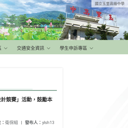
國立玉里高級中學
區
交通安全資訊
學生申訴專區
設計競賽」活動，鼓勵本
位：
衛保組
|
發布人：
ylsh13