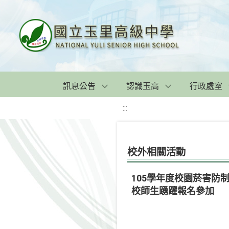
訊息公告
認識玉高
行政處室
:::
校外相關活動
105學年度校園菸害
校師生踴躍報名參加