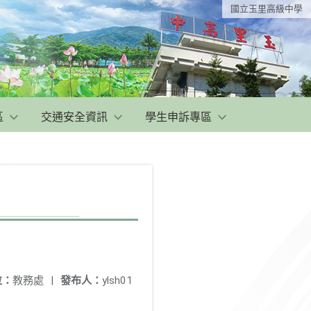
國立玉里高級中學
區
交通安全資訊
學生申訴專區
位：
教務處
|
發布人：
ylsh01