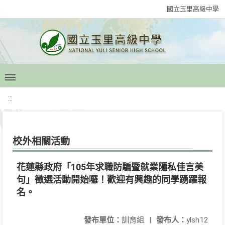
國立玉里高級中學
:::
校外相關活動
花蓮縣政府「105年求職防騙暨就業隱私佳言美
句」徵選活動開始囉！歡迎有興趣的同學踴躍報
名。
發布單位：
訓育組
|
發布人：
ylsh12