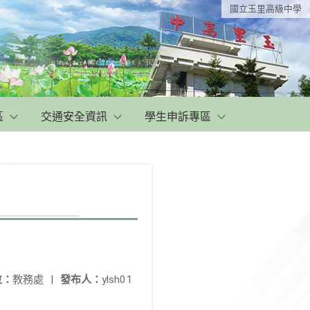
國立玉里高級中學
區
交通安全資訊
學生申訴專區
位：
教務處
|
發布人：
ylsh01