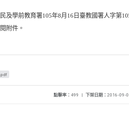
國民及學前教育署
105
年
8
月
16
日臺教國署人字第
10
參閱附件。
.pdf
點擊率：
499
|
下架日期：
2016-09-0