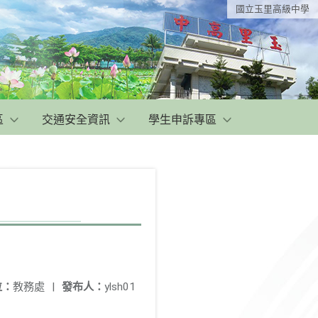
國立玉里高級中學
區
交通安全資訊
學生申訴專區
位：
教務處
|
發布人：
ylsh01