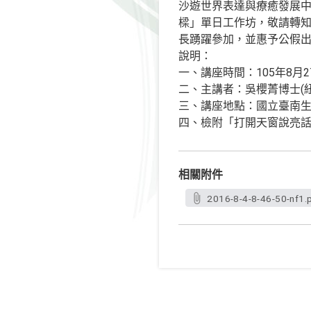
沙遊世界表達與療癒發展中
樑」單日工作坊，敬請轉
長踴躍參加，並惠予公假
說明：
一、講座時間：105年8月2
二、主講者：吳櫻菁博士(
三、講座地點：國立臺南生
四、檢附「打開天窗說亮話
相關附件
2016-8-4-8-46-50-nf1.