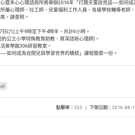
心暨禾心心理諮商所將舉辦2016年「打開天窗說亮話──如何
知所屬心理師、社工師、兒童福利工作人員、各級學校輔導老師
出席，請查照。
7日(六)上午9時至下午4時半，共計6小時。
紐約公立小學特殊教育助教、資深諮商心理師)。
活美學館306研習教室。
──如何成為自閉兒與學習世界的橋樑」課程簡章一份。
pdf
點擊率：
533
|
下架日期：
2016-08-1