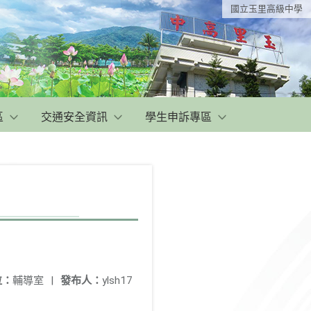
國立玉里高級中學
區
交通安全資訊
學生申訴專區
位：
輔導室
|
發布人：
ylsh17