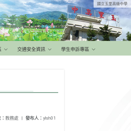
國立玉里高級中學
區
交通安全資訊
學生申訴專區
位：
教務處
|
發布人：
ylsh01