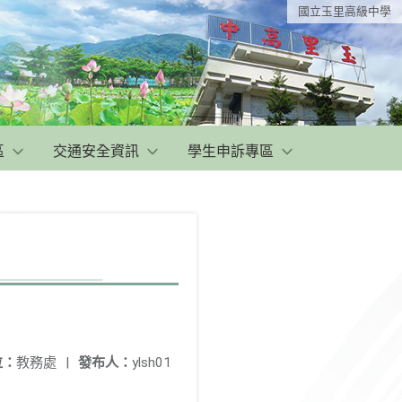
國立玉里高級中學
區
交通安全資訊
學生申訴專區
位：
教務處
|
發布人：
ylsh01