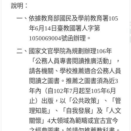
說明：
一、依據教育部國民及學前教育署
105
年
6
月
14
日臺教國署人字第
1050069004
號函辦理。
二、國家文官學院為規劃辦理
106
年
「公務人員專書閱讀推廣活動」，
請各機關、學校推薦適合公務人員
閱讀之圖書。推薦之圖書須為近
3
年內（自
102
年
7
月起至
105
年
6
月
止）出版，以「公共政策」、「管
理知能」、「自我發展」及「人文
關懷」
4
大領域為範疇或宜古宜今
之經典圖書，並請勿推薦教科書。