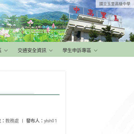
國立玉里高級中學
區
交通安全資訊
學生申訴專區
位：
教務處
|
發布人：
ylsh01