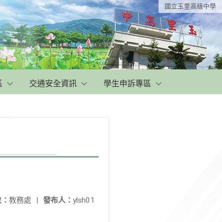
國立玉里高級中學
區
交通安全資訊
學生申訴專區
位：
教務處
|
發布人：
ylsh01