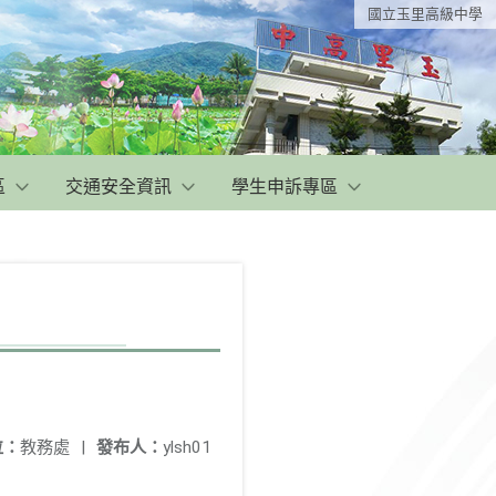
國立玉里高級中學
區
交通安全資訊
學生申訴專區
位：
教務處
|
發布人：
ylsh01