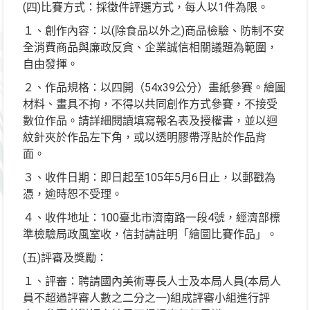
(四)比賽方式：採徵件評選方式，每人以1件為限。
１、創作內容：以(除食品以外之)商品檢驗、防制不安
全消費商品與廉政反貪、企業誠信相關議題為範圍，
自由發揮。
２、作品規格：以四開（54x39公分）畫紙參賽。繪圖
材料、畫具不拘，不得以共同創作方式參賽，不接受
數位作品。請詳細閱讀填寫報名表及授權書，並以迴
紋針夾於作品左下角，或以透明膠帶浮貼於作品背
面。
３、收件日期：即日起至105年5月6日止，以郵戳為
憑，逾時恕不受理。
４、收件地址：100臺北市濟南路一段4號，經濟部標
準檢驗局政風室收，信封請註明「繪圖比賽作品」。
(五)評審及獎勵：
１、評審：聘請國內美術專長人士及本局人員(本局人
員不超過評審人數之二分之一)組成評審小組進行評