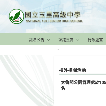
訊息公告
認識玉高
行政處室
:::
校外相關活動
太魯閣公園管理處於10
名