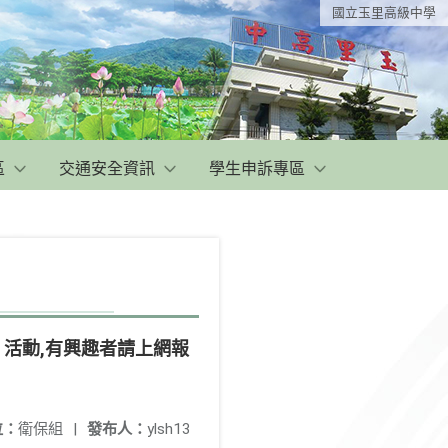
國立玉里高級中學
區
交通安全資訊
學生申訴專區
」活動,有興趣者請上網報
位：
衛保組
|
發布人：
ylsh13