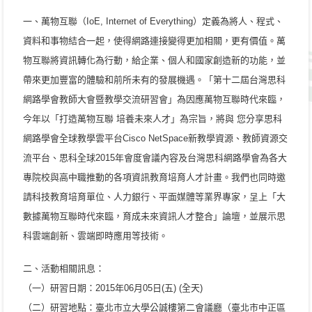
一、萬物互聯（IoE, Internet of Everything）定義為將人、程式、
資料和事物結合一起，使得網路連接變得更加相關，更有價值。萬
物互聯將資訊轉化為行動，給企業、個人和國家創造新的功能，並
帶來更加豐富的體驗和前所未有的發展機遇。「第十二屆台灣思科
網路學會教師大會暨教學交流研習會」為因應萬物互聯時代來臨，
今年以「打造萬物互聯 培養未來人才」為宗旨，將與 您分享思科
網路學會全球教學雲平台Cisco NetSpace新教學資源、教師資源交
流平台、思科全球2015年會度會議內容及台灣思科網路學會為各大
專院校與高中職推動的各項資訊教育培育人才計畫。我們也同時邀
請科技教育培育單位、人力銀行、平面媒體等業界專家，呈上「大
數據萬物互聯時代來臨，育成未來資訊人才整合」論壇，並展示思
科雲端創新、雲端即時應用等技術。
二、活動相關訊息：
（一）研習日期：2015年06月05日(五) (全天)
（二）研習地點：臺北市立大學公誠樓第二會議廳（臺北市中正區