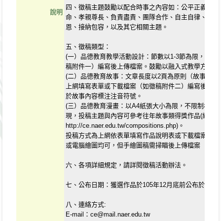
四、徵稿主題鼓勵以配合時事之內容如：公平正義、誠
說明
命、孝親尊長、負責盡責、團隊合作、自主自律、主動
恩、接納包容，以及其它相關主題。
五、徵稿類型：
(一）品德教育教學活動設計：節數以1-3節為限，投
稿附件一）編寫後上傳檔案。鼓勵以融入式教學方式進
(二）品德教育故事：文章長度以2頁為原則（故事內容與
上網填寫表單或下載檔案（如徵稿附件二）編寫後上傳
於故事內容標注注音符號。
(三）品德教育漫畫：以A4紙張大小為限，不限制格數
現，投稿主題與內容可參考往年故事類得獎作品(網址
http://ce.naer.edu.tw/compositions.php)。
投稿方式為上網依表單填寫作品說明表或下載檔案（如
或電腦繪圖均可，但手繪圖稿需掃瞄後上傳檔案（檔名限為
六、各項詳細規定，請詳閱徵稿活動辦法。
七、公布日期：獲選作品於105年12月底前公布於網站
八、連絡方式:
E-mail：ce@mail.naer.edu.tw