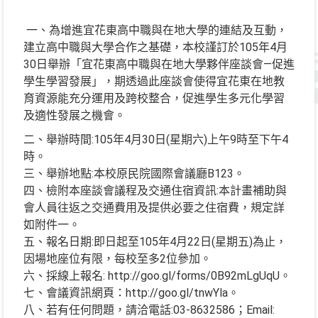
一、為增進宜花東高中職與在地大學的連結及互動，
建立高中職與大學合作之基礎，本校謹訂於105年4月
30日舉辦「宜花東高中職與在地大學夥伴座談會—促進
學生學習發展」，期透過此座談會使得宜花東在地教
育資源能充分運用及跨校整合，促進學生多元化學習
及適性發展之機會。
二、舉辦時間:105年4月30日(星期六)上午9時至下午4
時。
三、舉辦地點:本校原民院國際會議廳B123。
四、檢附本座談會議程及交通住宿資訊:本計畫補助與
會人員往返之交通費用及提供必要之住宿費，規定詳
如附件一。
五、報名日期:即日起至105年4月22日(星期五)為止，
因場地座位有限，每校至多2位參加。
六、採線上報名: http://goo.gl/forms/0B92mLgUqU。
七、會議資訊網頁：http://goo.gl/tnwYla。
八、若有任何問題，請洽電話:03-8632586；Email: