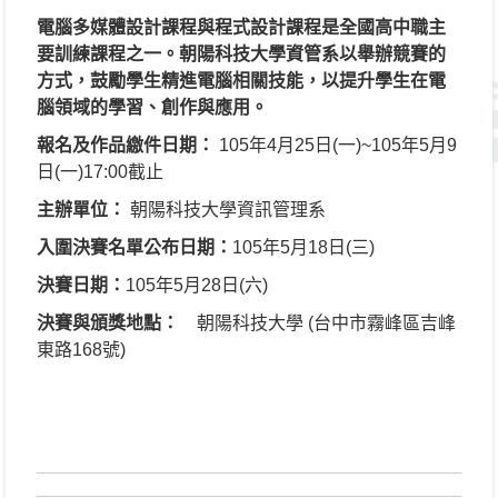
電腦多媒體設計課程與程式設計課程是全國高中職主
要訓練課程之一。朝陽科技大學資管系以舉辦競賽的
方式，鼓勵學生精進電腦相關技能，以提升學生在電
腦領域的學習、創作與應用。
報名及作品繳件日期：
105
年
4
月
25
日
(
一
)~105
年
5
月
9
日
(
一
)17:00
截止
主辦單位：
朝陽科技大學資訊管理系
入圍決賽名單公布日期：
105
年
5
月
18
日
(
三
)
決賽日期：
105
年
5
月
28
日
(
六
)
決賽與頒獎地點：
朝陽科技大學
(
台中市霧峰區吉峰
東路
168
號
)