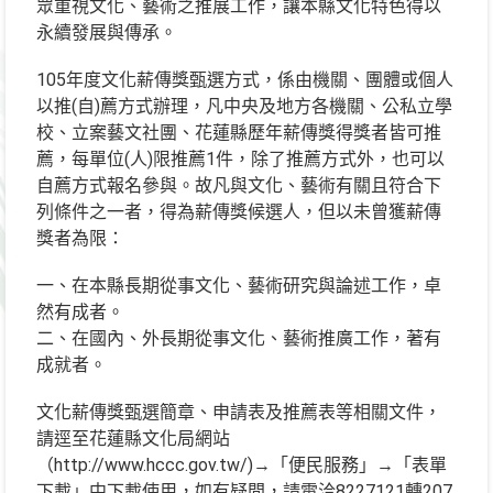
眾重視文化、藝術之推展工作，讓本縣文化特色得以
永續發展與傳承。
105年度文化薪傳獎甄選方式，係由機關、團體或個人
以推(自)薦方式辦理，凡中央及地方各機關、公私立學
校、立案藝文社團、花蓮縣歷年薪傳獎得獎者皆可推
薦，每單位(人)限推薦1件，除了推薦方式外，也可以
自薦方式報名參與。故凡與文化、藝術有關且符合下
列條件之一者，得為薪傳獎候選人，但以未曾獲薪傳
獎者為限：
一、在本縣長期從事文化、藝術研究與論述工作，卓
然有成者。
二、在國內、外長期從事文化、藝術推廣工作，著有
成就者。
文化薪傳獎甄選簡章、申請表及推薦表等相關文件，
請逕至花蓮縣文化局網站
（http://www.hccc.gov.tw/)→「便民服務」→「表單
下載」中下載使用，如有疑問，請電洽8227121轉207