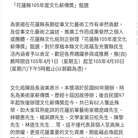
「花蓮縣105年度文化薪傳獎」甄選
為褒揚在花蓮縣長期從事文化藝術工作有卓然貢獻，
及從事文化藝術之論述、推廣工作而成果斐然之個人
或團體，花蓮縣文化局刻正辦理「花蓮縣105年度文化
薪傳獎」甄選，對於厚植本縣文化底蘊及充實縣民生
活內涵者予以肯定，歡迎各界踴躍參與或推薦，推(自)
薦時間自105年4月1日（星期五）起至105年4月30日
(星期六)下午5時截止(以郵戳為憑)。
文化局陳局長淑美表示，本獎項於民國80年開辦，時
名為美術家薪傳獎，歷經十屆因故停辦；後自民國97
年起恢復辦理文化薪傳獎迄今，共已有62人獲此殊
榮，如大家耳熟能詳的花蓮前輩藝術家楊崑峰先生、
林聰惠先生、楊英鏢先生、文學家葉日松先生、陳黎
先生、林道生先生……等，這不僅代表其個人至高無上
的榮耀，更是花蓮重要的文化資產，期能藉此喚起民