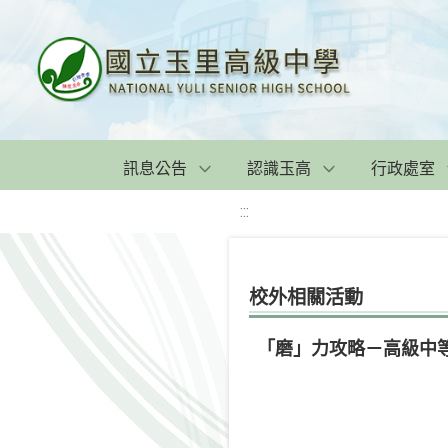
訊息公告
認識玉高
行政處室
:::
校外相關活動
「磨」力攻略－高級中等