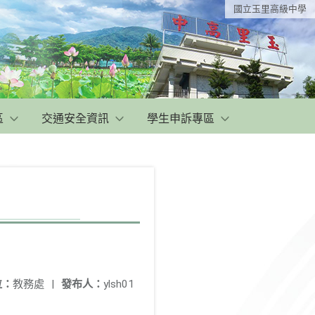
國立玉里高級中學
區
交通安全資訊
學生申訴專區
位：
教務處
|
發布人：
ylsh01