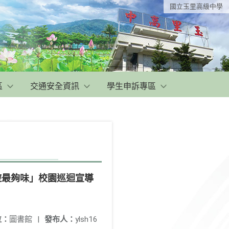
國立玉里高級中學
區
交通安全資訊
學生申訴專區
遊最夠味」校園巡迴宣導
位：
圖書館
|
發布人：
ylsh16