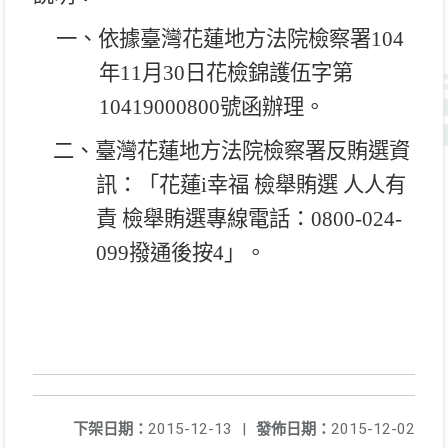
一、依據臺灣花蓮地方法院檢察署
104
年
11
月
30
日花檢錦護伍字第
10419000800
號函辦理。
二、臺灣花蓮地方法院檢察署反賄選資
訊：「花蓮
i
幸福 檢舉賄選 人人有
責 檢舉賄選專線電話：
0800-024-
099
撥通後按
4
」。
下架日期：
2015-12-13
|
發佈日期：
2015-12-02