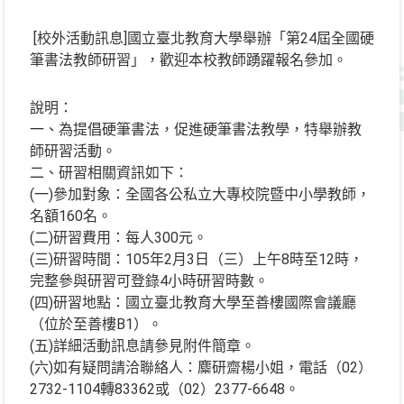
[校外活動訊息]國立臺北教育大學舉辦「第24屆全國硬
筆書法教師研習」，歡迎本校教師踴躍報名參加。
說明：
一、為提倡硬筆書法，促進硬筆書法教學，特舉辦教
師研習活動。
二、研習相關資訊如下：
(一)參加對象：全國各公私立大專校院暨中小學教師，
名額160名。
(二)研習費用：每人300元。
(三)研習時間：105年2月3日（三）上午8時至12時，
完整參與研習可登錄4小時研習時數。
(四)研習地點：國立臺北教育大學至善樓國際會議廳
（位於至善樓B1）。
(五)詳細活動訊息請參見附件簡章。
(六)如有疑問請洽聯絡人：麋研齋楊小姐，電話（02）
2732-1104轉83362或（02）2377-6648。