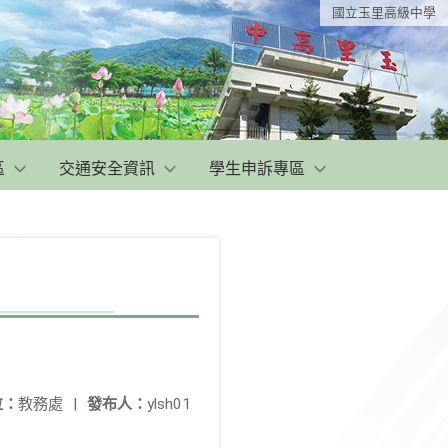
國立玉里高級中學
區
交通安全資訊
學生申訴專區
位：
教務處
|
發布人：
ylsh01