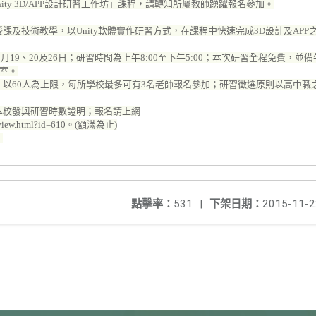
ty 3D/APP設計研習工作坊」課程，請轉知所屬教師踴躍報名參加。
及技術教學，以Unity軟體實作研習方式，在課程中快速完成3D設計及APP之
2月19、20及26日；研習時間為上午8:00至下午5:00；本次研習全程免費，並
教室。
以60人為上限，每所學校最多可有3名老師報名參加；研習徵選原則以高中職
本校發與研習時數證明；報名請上網
tview.html?id=610
。(額滿為止)
。
點擊率：
531
|
下架日期：
2015-11-2