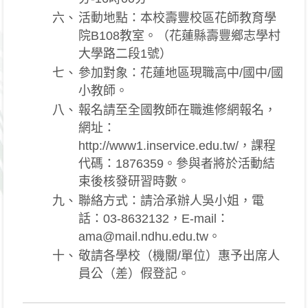
六、
活動地點：本校壽豐校區花師教育學
院B108教室。（花蓮縣壽豐鄉志學村
大學路二段1號）
七、
參加對象：花蓮地區現職高中/國中/國
小教師。
八、
報名請至全國教師在職進修網報名，
網址：
http://www1.inservice.edu.tw/，課程
代碼：1876359。參與者將於活動結
束後核發研習時數。
九、
聯絡方式：請洽承辦人吳小姐，電
話：03-8632132，E-mail：
ama@mail.ndhu.edu.tw。
十、
敬請各學校（機關/單位）惠予出席人
員公（差）假登記。