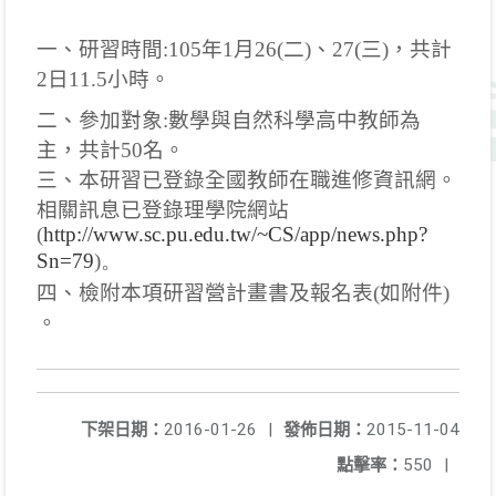
一、研習時間
:105
年
1
月
26(
二
)
、
27(
三
)
，共計
2
日
11.5
小時。
二、參加對象
:
數學與自然科學高中教師為
主，共計
50
名。
三、本研習已登錄全國教師在職進修資訊網。
相關訊息已登錄理學院網站
(
http://www.sc.pu.edu.tw/~CS/app/news.php?
Sn=79
)
。
四、檢附本項研習營計畫書及報名表
(
如附件
)
。
下架日期：
2016-01-26
|
發佈日期：
2015-11-04
點擊率：
550
|