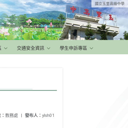
國立玉里高級中學
區
交通安全資訊
學生申訴專區
位：
教務處
|
發布人：
ylsh01