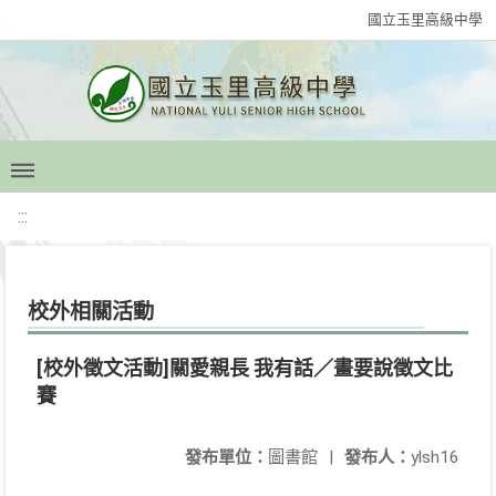
國立玉里高級中學
:::
校外相關活動
[校外徵文活動]關愛親長 我有話／畫要說徵文比
賽
發布單位：
圖書館
|
發布人：
ylsh16