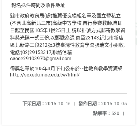
報名送件時間及收件地址
縣市政府教育局(處)推薦優良模組名單及國立暨私立
(不含北高新北三市)高級中等學校,自行參賽教師,自即
日起至民國105年1悅25日止,請以掛號方式郵寄教學資
料與光碟一式三份,以郵戳為憑,寄至23143新北市新店
區北新路三段212號3樓臺灣性教育學會張瑞文小姐收.
電話:(02)29153317,聯絡信箱
caose29103970@gmail.com
得獎名單於105年3月下旬公布於--性教育教學資源網
http://sexedu.moe.edu.tw/html/
下架日期：
2015-10-16
|
發佈日期：
2015-10-05
點擊率：
520
|