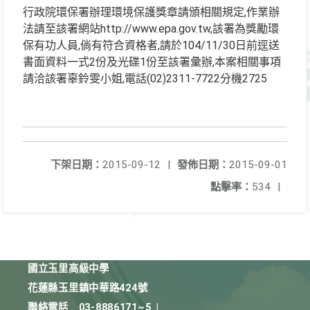
行政院環保署辦理環境保護獎章請頒相關規定,作業辦
法請至該署網站http://www.epa.gov.tw,該署為獎勵環
保有功人員,倘有符合資格者,請於104/11/30日前逕送
書面資料一式2份及光碟1份至該署彙辦,本案相關事項
請洽該署辜鈴雯小姐,電話(02)2311-7722分機2725
下架日期：
2015-09-12
|
發佈日期：
2015-09-01
點擊率：
534
|
國立玉里高級中學
花蓮縣玉里鎮中華路424號
聯絡電話
03-8886171~5
|