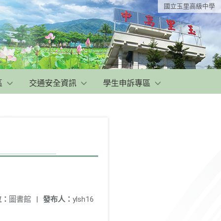
國立玉里高級中學
區
交通安全資訊
學生申訴專區
位：
圖書館
|
發布人：
ylsh16