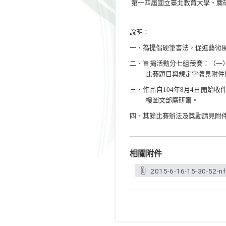
第十四屆國立臺北教育大學‧麋
說明：
一、為提倡硬筆書法，促進藝術
二、旨揭活動分七組競賽：（一
比賽題目與規定字體見附件
三、作品自
104
年
8
月
4
日開始收
樓圖文部麋研齋。
四、其餘比賽辦法及獎勵請見附
相關附件
2015-6-16-15-30-52-n