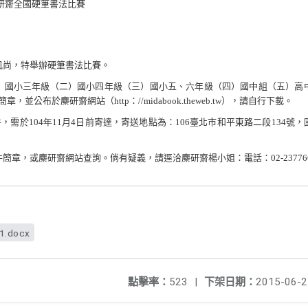
研齋全國硬筆書法比賽
風尚，特舉辦硬筆書法比賽。
）國小三年級（二）國小四年級（三）國小五、六年級（四）國中組（五）高
簡章，並公布於麋研齋網站（
http
：
//midabook.theweb.tw
），請自行下載。
件，需於
104年
11
月
4
日前寄達，寄送地點為：
106
臺北市和平東路二段
134
號，
件簡章，或麋研齋網站查詢。倘有疑義，請逕洽麋研齋楊小姐：電話：
02-23776
f1.docx
點擊率：
523
|
下架日期：
2015-06-2