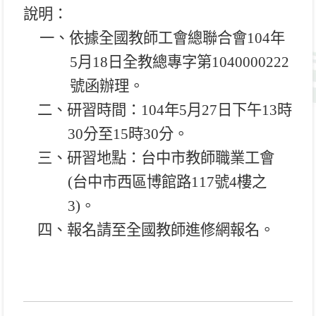
說明：
一、依據全國教師工會總聯合會
104
年
5
月
18
日全教總專字第
1040000222
號函辦理。
二、研習時間：
104
年
5
月
27
日下午
13
時
30
分至
15
時
30
分。
三、研習地點：台中市教師職業工會
(
台中市西區博館路
117
號
4
樓之
3)
。
四、報名請至全國教師進修網報名。