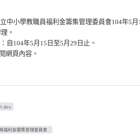
公立中小學教職員福利金籌集管理委員會
104
年
5
月
辦理。
期：自
104
年
5
月
15
日至
5
月
29
日止。
閱網頁內容。
f1.doc
員福利金籌集管理委員會