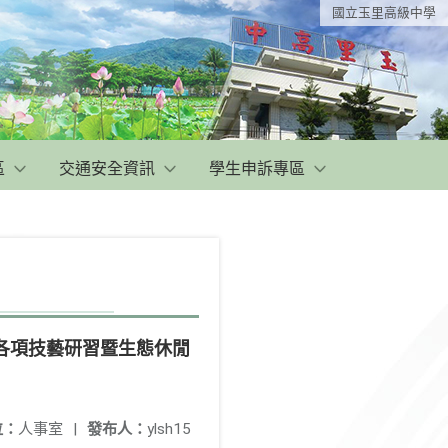
國立玉里高級中學
區
交通安全資訊
學生申訴專區
工各項技藝研習暨生態休閒
位：
人事室
|
發布人：
ylsh15