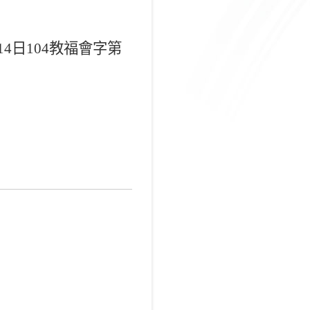
14
日
104
教福會字第