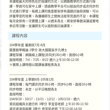
本課程最大的特色在於授課的方式，以網路教學的方式進行授
課，學員可在家中上課，透過教學平台可以經由同步或非同步的
方式進行學習。每週上課的進度都安排有議題討論與測驗，可以
評量學習的效果。為彌補師生之間無法經常見面的不足，本課程
每月安排有一次實體上課，以週末為主，將安排專題演講或實地
參訪等活動，並讓師生可以面對面討論課業。
課程內容
104學年度 暑期班7月-8月
圖書館學概論 2學分 政大國圖吳宇凡博士
課程架構：網路線上課程(非同步)30小時，面授6小時
面授時間：7/4、7/25、8/22 週六上午10:00-12:00
※實際上課時間以開課後課程表為主
--------------------------------------
104學年度 上學期9月-105年1月
課程架構：每門課非同步38小時、同步6小時、面授10小時
同步時間：未定，以平日晚間為主
面授時間：
104/9/19、10/17、11/21、12/12、105/1/16，週六
資訊組織與主題分析 3學分 李宜容老師 上午10:00-11:50
資訊資源與服務 3學分 曾苓莉老師 下午13:00-14:50