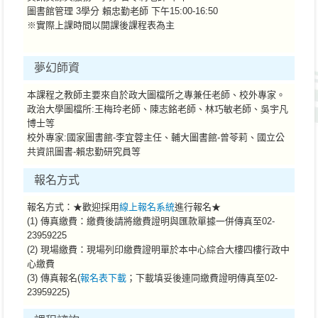
圖書館管理 3學分 賴忠勤老師 下午15:00-16:50
※實際上課時間以開課後課程表為主
夢幻師資
本課程之教師主要來自於政大圖檔所之專兼任老師、校外專家。
政治大學圖檔所:王梅玲老師、陳志銘老師、林巧敏老師、吳宇凡
博士等
校外專家:國家圖書館-李宜蓉主任、輔大圖書館-曾苓莉、國立公
共資訊圖書-賴忠勤研究員等
報名方式
報名方式：★歡迎採用
線上報名系統
進行報名★
(1) 傳真繳費：繳費後請將繳費證明與匯款單據一併傳真至02-
23959225
(2) 現場繳費：現場列印繳費證明單於本中心綜合大樓四樓行政中
心繳費
(3) 傳真報名(
報名表下載
；下載填妥後連同繳費證明傳真至02-
23959225)