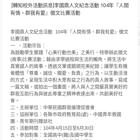
[轉知校外活動訊息]李國鼎人文紀念活動 104年『人間
有情，群我有愛』徵文比賽活動
李國鼎人文紀念活動 104年『人間有情，群我有愛』徵文
比賽活動
一 、活動宗旨：
為鼓勵學生實踐「心美行動也美」之美行，特舉辦此徵文
(故事)比賽活動；藉由求學過程與生活的觸角，將生活中
真實感人的故事，透過文筆或鏡頭完美紀錄；讓學生有機
會體悟「尊重、誠信、關愛、負責」之行為，以生動活潑
的方式，呈現生活中對大眾有益之行為的真人故事，寫成
一篇文稿，或拍出一個畫面，將人與人之間最真實美好的
群我互助行為與彼此尊重之精神表達出來，共創美好社
會。
二、主辦單位：中華民國群我倫理促進會
三、協辦單位：各縣市政府教育局(處)、中國青年救國
團、青年期刊雜誌社
四、活動時間：104年4月15日至6月30日
五、參加對象：全國高中(職)及國中學生