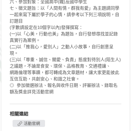
六、參加對象：全國高中(職)及國中學生
七、徵文題旨：以「人間有情，群我有愛」為主題請同學
一起來寫下屬於學子的心情，請參考以下列三項說明，自
訂題目
(字數請設定在10個字以內)發揮撰寫：
(一)以「心美，行動也美」為題旨，自行發想尋找並記錄
真實行為案例。
(二)以「推我心，愛別人」之動人小故事，自行創意呈
現。
(三)以「尊重、誠信、關愛、負責」態度對待別人(陌生人)
之議題，不論是食安、環保、品格教育、交通禮讓、
網路倫理等事蹟，都可轉成為文章題材，讓大家更能彼此
互信互助，共創安心、和諧之社會。
◎ 參加徵選辦法、報名與收件日期、評審辦法、錄取名
額及獎金詳見活動官網
相關連結
活動官網