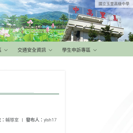
國立玉里高級中學
區
交通安全資訊
學生申訴專區
位：
輔導室
|
發布人：
ylsh17