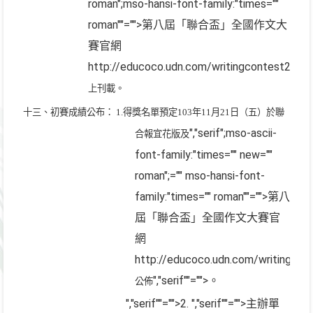
roman";mso-hansi-font-family:"times=""
roman""="">第八屆「聯合盃」全國作文大
賽官網
http://educoco.udn.com/writingcontest2014
上刊載。
十三、初賽成績公布：
1.
得獎名單預定
103
年
11
月
21
日（五）於聯
","serif";mso-ascii-
合報宜花版及
font-family:"times="" new=""
roman";="" mso-hansi-font-
family:"times="" roman""="">第八
屆「聯合盃」全國作文大賽官
網
http://educoco.udn.com/writingco
","serif""="">。
公佈
","serif""="">2.
","serif""="">主辦單