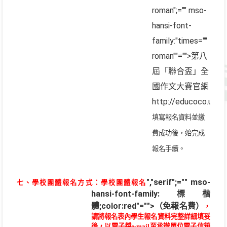
roman";="" mso-
hansi-font-
family:"times=""
roman""="">第八
屆「聯合盃」全
國作文大賽官網
http://educoco.udn.
填寫報名資料並繳
費成功後，始完成
報名手續。
","serif";="" mso-
七、學校團體報名方式：學校團體報名
hansi-font-family:標楷
體;color:red"="">（免報名費）
，
請將報名表內學生報名資料完整詳細填妥
後，以電子檔
e-mail
至
承辦單位電子信箱