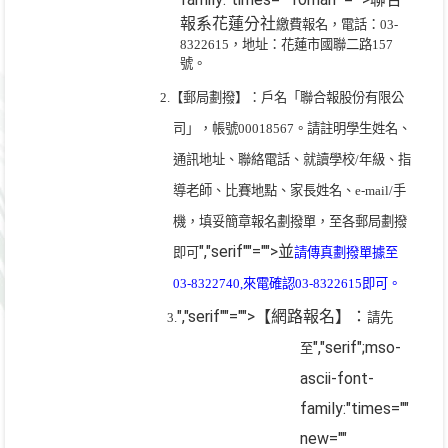
報系花蓮分社
繳費報名，電話：
03-
8322615
，地址：花蓮市國聯二路
157
號。
2.
【郵局劃撥】：
戶名「聯合報股份有限公
司」，帳號
00018567
。請註明學生姓名、
通訊地址、聯絡電話、就讀學校
/
年級、指
導老師、比賽地點、家長姓名、
e-mail/
手
機，填妥簡章報名劃撥單，至各郵局劃撥
","serif""="">並
即可
請傳真劃撥單據至
03-8322740,
來電確認
03-8322615
即可。
","serif""="">【網路報名】：
3.
請先
","serif";mso-
至
ascii-font-
family:"times=""
new=""