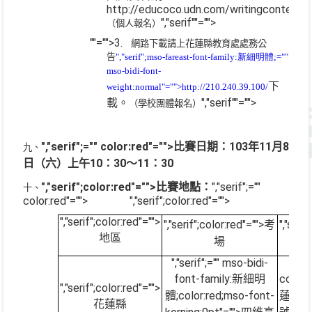
http://educoco.udn.com/writingcontest2
","serif""="">
（個人報名）
""="">3.
網路下載
請上花蓮縣教育處處務公
告
","serif";mso-fareast-font-family:新細明體;=""
mso-bidi-font-
下
weight:normal"="">http://210.240.39.100/
載。
","serif""="">
（學校團體報名）
","serif";="" color:red"="">比賽日期：
103
年
11
月
8
九、
日（六）上午
10
：
30
～
11
：
30
","serif";color:red"="">比賽地點：
","serif";=""
十、
color:red"="">
","serif";color:red"="">
","serif";color:red"="">
","serif";color:red"="">考
","seri
地區
場
","serif";="" mso-bidi-
","
font-family:新細明
color
","serif";color:red"="">
體;color:red;mso-font-
蓮市
花蓮縣