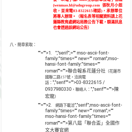
(
wenmao.hl@udngroup.com
張秋月
小姐
收，並來電
03-8322615
確認
)
，承辦單位
將專人辦理。（報名表等相關資料請上花
蓮縣教育處網站局務公告下載，額滿訊息
也會透過該網站公告）
八、簡章索取：
""="">1.
","serif";="" mso-ascii-font-
family:"times="" new="" roman";mso-
hansi-font-family:"times=""
roman""="">聯合報系花蓮分社
（花蓮市
國聯二路
157
號，洽詢電
","serif""="">03-8322615 /
話：
0937980330
","serif""="">陳
，聯絡人：
宏龍
）
""="">2.
","serif";mso-ascii-font-
網路下載洽
family:"times="" new="" roman";=""
mso-hansi-font-family:"times=""
roman""="">第八屆「聯合盃」全國作
文大賽官網