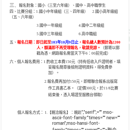
三、
報名對象：國小（三至六年級）、國中、高中職學生
四、比賽分組：
1.
國小中年級組（三、四年級）
2.
國小高年級組
（五、六年級）
3.
國中一年級組
4.
國中二年級組
5.
國中三年級組
6.
高中職組
五、
報名日期：即日起至
103
年
10
月
9
日止
，報名總人數預計為
2200
人，額滿即不再受理報名，敬請見諒。
（郵寄以郵
戳為憑，網路報名需當天下午
6
：
00
前完成）
六、個人報名費用：
1.
酌收工本費
150
元（持有低收入戶證明者，填
妥報名簡章後檢附證明資料，得免費參
加）。
2.
報名費再加付
150
元，即贈聯合報系出版寫
作工具書乙本。（定價
300
元，於
11/8
比賽
結束後，憑入場證至服務台領取）
","serif";="" mso-
個人報名方式：
1.
【親洽報名】：親赴
ascii-font-family:"times="" new=""
roman";mso-hansi-font-
family:"times="" roman""="">聯合