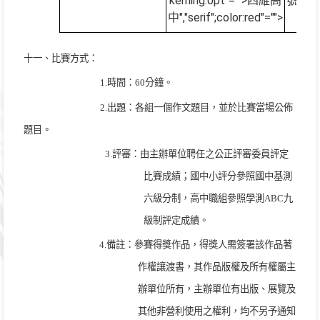
kerning:0pt"="">四維高
號
","se
中
","serif";color:red"="">
十一、比賽方式：
1.
時間：
60
分鐘。
2.
出題：各組一個作文題目，並於比賽當場公佈
題目。
3.
評審：由主辦單位聘任之公正評審委員評定
比賽成績；國中小評分參照國中基測
六級分制，高中職組參照學測
ABC
九
級制評定成績。
4.
備註
：
參賽得獎作品，得獎人需簽署該作品著
作權讓渡書，其作品版權及所有權屬主
辦單位所有，主辦單位有出版、展覽及
其他非營利使用之權利，均不另予通知