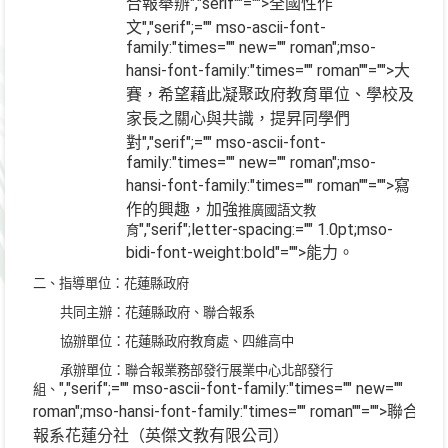
合報舉辦
","serif""="">全國性作
文
","serif";="" mso-ascii-font-
family:"times="" new="" roman";mso-
hansi-font-family:"times="" roman""="">大
賽，希望藉此凝聚政府教育單位、學校及
家長之關心與共識，提昇同學們
對
","serif";="" mso-ascii-font-
family:"times="" new="" roman";mso-
hansi-font-family:"times="" roman""="">寫
作的興趣，加強
推廣國語文教
","serif";letter-spacing:="" 1.0pt;mso-
育
bidi-font-weight:bold"="">能力。
二、指導單位：花蓮縣政府
共同主辦：花蓮縣政府、聯合報系
協辦單位：花蓮縣政府教育處、四維高中
承辦單位：聯合報業務部發行展業中心北部發行
","serif";="" mso-ascii-font-family:"times="" new=""
組、
roman";mso-hansi-font-family:"times="" roman""="">聯合
報系花蓮分社（英傑文教有限公司）