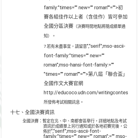
family:"times="" new="" roman""="">初
賽各組佳作以上者（含佳作）皆可參加
全國分區決賽
（決賽時間地點將隨成績單通
知）。
","serif";mso-ascii-
7.
若有未盡事宜，請留意
font-family:"times="" new=""
roman";mso-hansi-font-family:=""
"times="" roman""="">第八屆「聯合盃」
全國作文大賽官網
http://educoco.udn.com/writingcontest20
所發
佈考試相關訊息。
十七、全國決賽資訊
全國決賽：
暫定在北、中、南都會區舉行，詳細地點及考試
資訊於成績單上另行通知或
於各地初賽完後，公
","serif";mso-ascii-font-
佈於
family:"times="" new="" roman";="" mso-