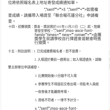
位將依照報名表上地址寄發成績通知單。
","serif""="">3.
","serif""="">如需複
查成績，請攜帶入場證至「聯合報花蓮分社」申請複
查。
十四、初賽頒獎：獎金、獎狀將於
101
年
11
月
25
日（二）起，陸續
","serif";mso-ascii-font-
寄發至學校，
family:"times="" new="" roman""="">由獲
獎學生就讀學校自行擇週會或朝會時進
行頒獎。
十五、附註說明：
1.
已完成繳費報名者，恕不退費。
2.
入場證於賽前一週寄出；如入場證遺失，請聯
繫主辦單位申請補發。
3.
比賽開始後
15
分鐘不可入場
4.
參賽學生不得提前交卷出場，待監考人員統
一收卷後才能離開考場。
5.
資格不符者，一律不予計分。
","serif";mso-ascii-font-
6.