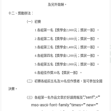
及另外致酬。
十二、
獎勵辦法：
（一）初賽
1.
各組第一名【獎學金
2,000
元；獎狀一張】。
2.
各組第二名【獎學金
1,600
元；獎狀一張】。
3.
各組第三名【獎學金
1,400
元；獎狀一張】。
4.
各組第四名【獎學金
1,200
元；獎狀一張】。
5.
各組第五名【獎學金
1,000
元；獎狀一張】。
6.
各組佳作獎
30
名【獎狀一張】。
（二）初賽各組前五名及
30
名佳作獎者，皆可參加全國
決賽。
","serif";=""
（三）各組第一名作品文章於好讀周報及
mso-ascii-font-family:"times="" new=""