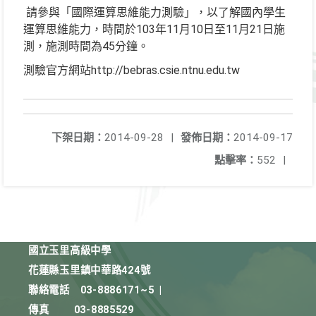
請參與「國際運算思維能力測驗」，以了解國內學生
103
11
10
11
21
運算思維能力，時間於
年
月
日至
月
日施
45
測，施測時間為
分鐘。
http://bebras.csie.ntnu.edu.tw
測驗官方網站
下架日期：
2014-09-28
|
發佈日期：
2014-09-17
點擊率：
552
|
國立玉里高級中學
花蓮縣玉里鎮中華路424號
聯絡電話
03-8886171~5
|
傳真
03-8885529