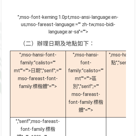
";mso-font-kerning:1.0pt;mso-ansi-language:en-
us;mso-fareast-language:="" zh-tw;mso-bidi-
language:ar-sa"="">
（二）辦理日期及地點如下：
";mso-hansi-font-
";mso-hansi-
";mso-hansi-
family:"calisto=""
font-
點
","serif"
mt""="">日期
","serif";=""
family:"calisto=""
mso-fareast-font-
mt""="">區
family:標楷體"="">
別
","serif";=""
mso-fareast-
font-family:標楷
體"="">
","serif";mso-fareast-
font-family:標楷