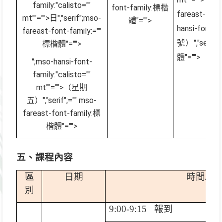
family:"calisto=""
font-family:標楷
fareast-fon
mt""="">日
","serif";mso-
體"="">
hansi-font
fareast-font-family:=""
號）
","serif
標楷體"="">
體"="">
";mso-hansi-font-
family:"calisto=""
mt""="">（星期
五）
","serif";="" mso-
fareast-font-family:標
楷體"="">
五、課程內容
區
日期
時間
/
課
別
9:00-9:15
報到