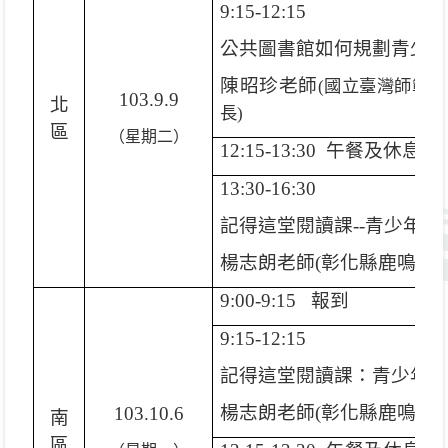
9:15-12:15
公共圖書館如何規劃青少
陳昭珍老師
(
國立臺灣師範大
103.9.9
北
長
)
區
（星期二）
12:15-13:30
午餐及休息
13:30-16:30
記得這堂閱讀課
--
青少年閱
楊志朗老師
(
彰化縣鹿鳴國
9:00-9:15
報到
9:15-12:15
記得這堂閱讀課：青少年
楊志朗老師
(
彰化縣鹿鳴國
103.10.6
南
區