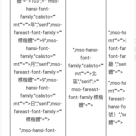
體"="">103
";="" mso-
hansi-font-
family:"calisto=""
mt""="">年
","serif";mso-
fareast-font-family:=""
";mso-hansi
標楷體"="">9
";mso-
mt""=""
hansi-font-
font-fami
";mso-hansi-
family:"calisto=""
font-famil
font-
mt""="">月
","serif";mso-
廳
","serif"
family:"calisto=""
fareast-font-family:=""
體"="">
mt""="">北
標楷體"="">9
";mso-
區
","serif";=""
";mso-hansi
hansi-font-
mso-fareast-
mt""=""
family:"calisto=""
font-family:標楷
fareast-fo
mt""="">日
","serif";mso-
體"="">
hansi-font
fareast-font-family:=""
號）
","serif
標楷體"="">
體"="">
";mso-hansi-font-