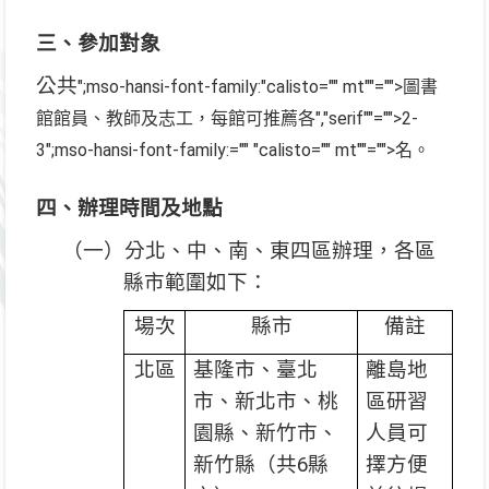
三、參加對象
公共
";mso-hansi-font-family:"calisto="" mt""="">圖書
館館員、教師及志工，每館可推薦各
","serif""="">2-
3
";mso-hansi-font-family:="" "calisto="" mt""="">名。
四、辦理時間及地點
（一）分北、中、南、東四區辦理，各區
縣市範圍如下：
場次
縣市
備註
北區
基隆市、臺北
離島地
市、新北市、桃
區研習
園縣、新竹市、
人員可
新竹縣（共
6
縣
擇方便