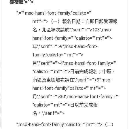
標楷體"="">
";="" mso-hansi-font-family:"calisto=""
mt""="">（一）報名日期：自即日起受理報
名，北區場次請於
","serif""="">103
";mso-
hansi-font-family:="" "calisto="" mt""="">
年
","serif""="">9
";mso-hansi-font-
family:"calisto="" mt""="">
月
","serif""="">4
";mso-hansi-font-family:=""
"calisto="" mt""="">日前完成報名；中區、
南區及東區場次請在
","serif""="">9
";mso-
hansi-font-family:"calisto="" mt""="">
月
","serif""="">30
";mso-hansi-font-family:=""
"calisto="" mt""="">日以前完成報
名。
","serif""="">
";mso-hansi-font-family:"calisto="" mt""="">（二）