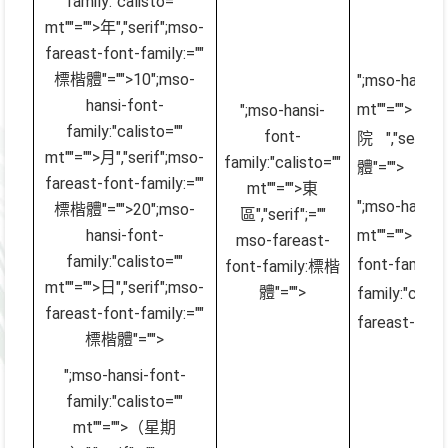
family:"calisto=""
mt""="">年
","serif";mso-
fareast-font-family:=""
標楷體"="">10
";mso-
";mso-hansi
hansi-font-
mt""="
";mso-hansi-
family:"calisto=""
font-
院
","seri
mt""="">月
","serif";mso-
family:"calisto=""
體"="">
fareast-font-family:=""
mt""="">東
";mso-hansi
標楷體"="">20
";mso-
區
","serif";=""
hansi-font-
mt""=""
mso-fareast-
family:"calisto=""
font-family
font-family:標楷
mt""="">日
","serif";mso-
體"="">
family:"cal
fareast-font-family:=""
fareast-font
標楷體"="">
";mso-hansi-font-
family:"calisto=""
mt""="">（星期