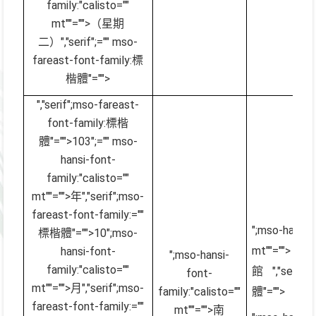
family:"calisto=""
mt""="">（星期
二）
","serif";="" mso-
fareast-font-family:標
楷體"="">
","serif";mso-fareast-
font-family:標楷
體"="">103
";="" mso-
hansi-font-
family:"calisto=""
mt""="">年
","serif";mso-
fareast-font-family:=""
";mso-hansi
標楷體"="">10
";mso-
mt""=
hansi-font-
";mso-hansi-
family:"calisto=""
館
","seri
font-
mt""="">月
","serif";mso-
family:"calisto=""
體"="">
fareast-font-family:=""
mt""="">南