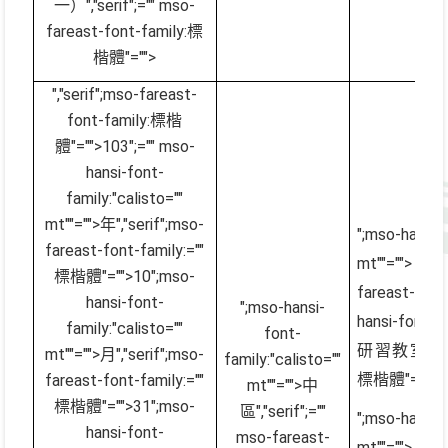
一）
","serif";="" mso-
fareast-font-family:標
楷體"="">
","serif";mso-fareast-
font-family:標楷
體"="">103
";="" mso-
hansi-font-
family:"calisto=""
mt""="">年
","serif";mso-
";mso-hansi
fareast-font-family:=""
mt""="
標楷體"="">10
";mso-
fareast-fo
hansi-font-
";mso-hansi-
hansi-font-
family:"calisto=""
font-
研習教室
","
mt""="">月
","serif";mso-
family:"calisto=""
標楷體"="">
fareast-font-family:=""
mt""="">中
標楷體"="">31
";mso-
區
","serif";=""
";mso-hansi
hansi-font-
mso-fareast-
mt""=""