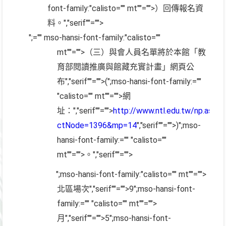
font-family:"calisto="" mt""="">）回傳報名資
料。
","serif""="">
";="" mso-hansi-font-family:"calisto=""
mt""="">（三）與會人員名單將於本館「教
育部閱讀推廣與館藏充實計畫」網頁公
布
","serif""="">(
";mso-hansi-font-family:=""
"calisto="" mt""="">網
址：
","serif""="">
http://www.ntl.edu.tw/np.asp?
ctNode=1396&mp=14
","serif""="">)
";mso-
hansi-font-family:="" "calisto=""
mt""="">。
","serif""="">
";mso-hansi-font-family:"calisto="" mt""="">
北區場次
","serif""="">9
";mso-hansi-font-
family:="" "calisto="" mt""="">
月
","serif""="">5
";mso-hansi-font-