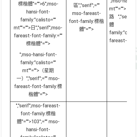
";mso-hansi
標楷體"="">6
";mso-
區
","serif";=""
mt""=
hansi-font-
mso-fareast-
路
","seri
family:"calisto=""
font-family:標楷
體"="">
mt""="">日
","serif";mso-
體"="">
family:"cal
fareast-font-family:=""
fareast-font
標楷體"="">
";mso-hansi-font-
family:"calisto=""
mt""="">（星期
一）
","serif";="" mso-
fareast-font-family:標
楷體"="">
","serif";mso-fareast-
font-family:標楷
體"="">103
";="" mso-
hansi-font-