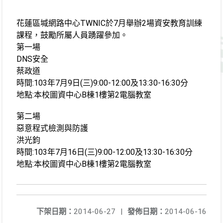
花蓮區堿網路中心
TWNIC
於
7
月舉辦
2
場資安教育訓練
課程，鼓勵所屬人員踴躍參加。
第一場
DNS
安全
蔡政道
時間
:103
年
7
月
9
日
(
三
)9:00-12:00
及
13:30-16:30
分
地點
:
本校圖資中心
B
棟
1
樓第
2
電腦教室
第二場
惡意程式檢測與防護
洪光鈞
時間
:103
年
7
月
16
日
(
三
)9:00-12:00
及
13:30-16:30
分
地點
:
本校圖資中心
B
棟
1
樓第
2
電腦教室
下架日期：
2014-06-27
|
發佈日期：
2014-06-16