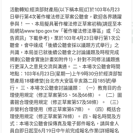
活動轉知:經濟部財產局(以下稱本局)訂於103年6月23
日舉行第4次著作權法修正草案公聽會，歡迎各界踴躍
參與！ 一、本局擬具著作權法修正草案初稿(請逕至本
局網站www.tipo.gov.tw「著作權法修法專區」或「公
告資訊」下載參考)，業於103年4月23日舉行第1次公
聽會，會中達成「後續公聽會採以議題方式舉行」之
共識，本局並已就後續公聽會之討論議題及時程完成
規劃(公聽會實施計畫如附件1)，針對不同修法議題進
行更深入之意見交流與溝通。 二、本場次公聽會時間
地點：103年6月23日(星期一)上午9時30分於經濟部智
慧產局18樓禮堂(台北市大安區辛亥路二段185號)舉
行。 三、本場次公聽會討論議題： （一）教育目的合
理使用規定（修正草案第55、56及66條）。 （二）圖
書館合理使用規定（修正草案第57及58條）。 （三）
非營利合理使用（修正草案第67條）。 （四）概括合
理使用規定（修正草案第78條）。 四、報名時間及方
式：本場次公聽會採傳真及電子郵件報名，請與會人
員自即日起至6月19日中午前完成報名作業(詳細報名